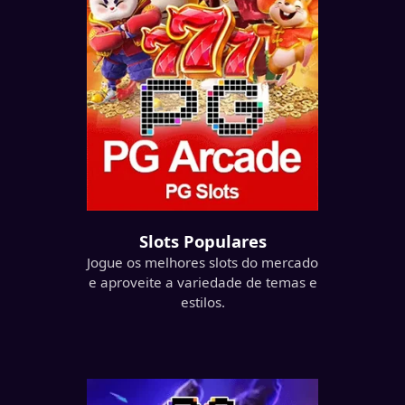
Slots Populares
Jogue os melhores slots do mercado
e aproveite a variedade de temas e
estilos.