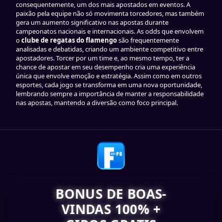
consequentemente, um dos mais apostados em eventos. A
paixão pela equipe não só movimenta torcedores, mas também
gera um aumento significativo nas apostas durante
campeonatos nacionais e internacionais. As odds que envolvem
o
clube de regatas do flamengo
são frequentemente
analisadas e debatidas, criando um ambiente competitivo entre
apostadores. Torcer por um time e, ao mesmo tempo, ter a
chance de apostar em seu desempenho cria uma experiência
única que envolve emoção e estratégia. Assim como em outros
esportes, cada jogo se transforma em uma nova oportunidade,
lembrando sempre a importância de manter a responsabilidade
nas apostas, mantendo a diversão como foco principal.
BONUS DE BOAS-
VINDAS 100% +