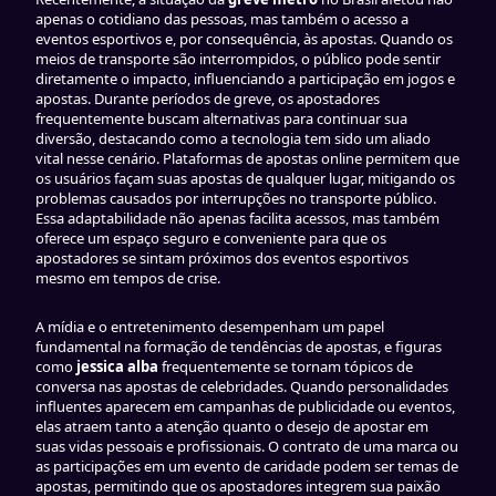
apenas o cotidiano das pessoas, mas também o acesso a
eventos esportivos e, por consequência, às apostas. Quando os
meios de transporte são interrompidos, o público pode sentir
diretamente o impacto, influenciando a participação em jogos e
apostas. Durante períodos de greve, os apostadores
frequentemente buscam alternativas para continuar sua
diversão, destacando como a tecnologia tem sido um aliado
vital nesse cenário. Plataformas de apostas online permitem que
os usuários façam suas apostas de qualquer lugar, mitigando os
problemas causados por interrupções no transporte público.
Essa adaptabilidade não apenas facilita acessos, mas também
oferece um espaço seguro e conveniente para que os
apostadores se sintam próximos dos eventos esportivos
mesmo em tempos de crise.
A mídia e o entretenimento desempenham um papel
fundamental na formação de tendências de apostas, e figuras
como
jessica alba
frequentemente se tornam tópicos de
conversa nas apostas de celebridades. Quando personalidades
influentes aparecem em campanhas de publicidade ou eventos,
elas atraem tanto a atenção quanto o desejo de apostar em
suas vidas pessoais e profissionais. O contrato de uma marca ou
as participações em um evento de caridade podem ser temas de
apostas, permitindo que os apostadores integrem sua paixão