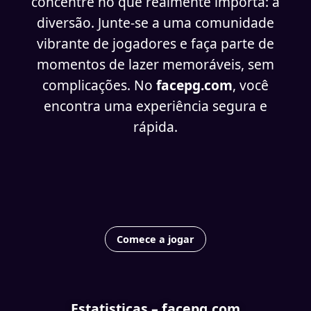
concentre no que realmente importa: a
diversão. Junte-se a uma comunidade
vibrante de jogadores e faça parte de
momentos de lazer memoráveis, sem
complicações. No
facepg.com
, você
encontra uma experiência segura e
rápida.
Comece a jogar
Estatisticas – facepg.com