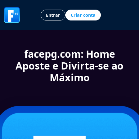
Entrar
Criar conta
facepg.com: Home
Aposte e Divirta-se ao
Máximo