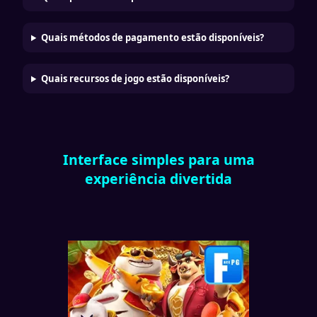
Quais métodos de pagamento estão disponíveis?
Quais recursos de jogo estão disponíveis?
Interface simples para uma
experiência divertida