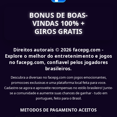
BONUS DE BOAS-
VINDAS 100% +
GIROS GRATIS
Direitos autorais © 2026 facepg.com -
Explore o melhor do entretenimento e jogos
no facepg.com, confiavel pelos jogadores
brasileiros.
Descubra a diversao no facepg.com com jogos emocionantes,
promocoes exclusivas e uma plataforma local feita para voce.
Cadastre-se agora e aproveite recompensas no estilo brasileiro! Junte-
se a comunidade e aumente suas chances de ganhar - tudo em
portugues, feito para o Brasil.
METODOS DE PAGAMENTO ACEITOS