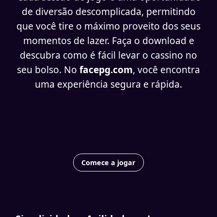
de diversão descomplicada, permitindo
que você tire o máximo proveito dos seus
momentos de lazer. Faça o download e
descubra como é fácil levar o cassino no
seu bolso. No
facepg.com
, você encontra
uma experiência segura e rápida.
Comece a jogar