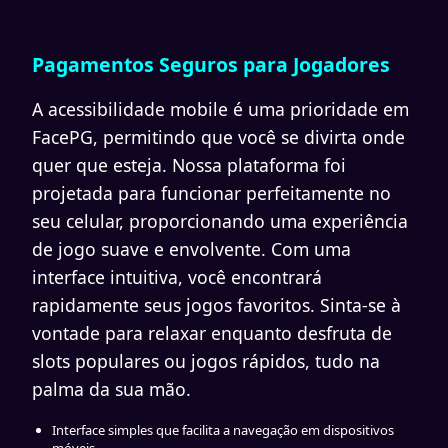
Pagamentos Seguros para Jogadores
A acessibilidade mobile é uma prioridade em
FacePG, permitindo que você se divirta onde
quer que esteja. Nossa plataforma foi
projetada para funcionar perfeitamente no
seu celular, proporcionando uma experiência
de jogo suave e envolvente. Com uma
interface intuitiva, você encontrará
rapidamente seus jogos favoritos. Sinta-se à
vontade para relaxar enquanto desfruta de
slots populares ou jogos rápidos, tudo na
palma da sua mão.
Interface simples que facilita a navegação em dispositivos
móveis.