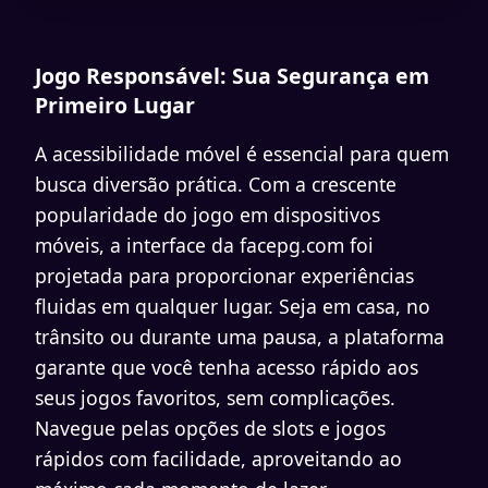
Jogo Responsável: Sua Segurança em
Primeiro Lugar
A acessibilidade móvel é essencial para quem
busca diversão prática. Com a crescente
popularidade do jogo em dispositivos
móveis, a interface da facepg.com foi
projetada para proporcionar experiências
fluidas em qualquer lugar. Seja em casa, no
trânsito ou durante uma pausa, a plataforma
garante que você tenha acesso rápido aos
seus jogos favoritos, sem complicações.
Navegue pelas opções de slots e jogos
rápidos com facilidade, aproveitando ao