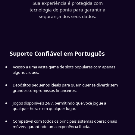
Sua experiência é protegida com
tecnologia de ponta para garantir a
segurança dos seus dados.
Suporte Confiável em Português
Acesso a uma vasta gama de slots populares com apenas
alguns cliques.
Depósitos pequenos ideais para quem quer se divertir sem
grandes compromissos financeiros.
Jogos disponíveis 24/7, permitindo que você jogue a
qualquer hora e em qualquer lugar.
Compatível com todos os principais sistemas operacionais
móveis, garantindo uma experiência fluida.